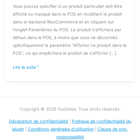
Vous pouvez spécifier si un produit particulier doit être
masquer
affiché ou masqué dans le POS en modifiant le produit
certains
dans le backend WooCommerce et en cliquant sur
produits
l'onglet Paramètres du POS. Le produit s'affichera par
ou
défaut dans le POS, à moins que vous ne décochiez
variations
spécifiquement le paramètre "Afficher ce produit dans le
dans
POS", ce qui empêchera le produit de s'afficher [...].
le
POS
Lire la suite "
?
Copyright © 2026 FooSales. Tous droits réservés.
Déclaration de confidentialité
|
Politique de confidentialité du
plugin
|
Conditions générales d'utilisation
|
Clause de non-
responsabilité