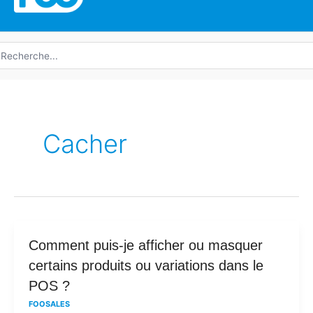
echerche
e
Cacher
Comment
Comment puis-je afficher ou masquer
puis-
certains produits ou variations dans le
je
POS ?
afficher
FOOSALES
ou