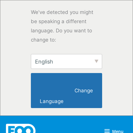
Skip
to
We've detected you might
content
be speaking a different
language. Do you want to
change to:
English
                        Change 
Language                    
Menu
Menu