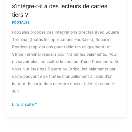
traite-
s'intègre-t-il à des lecteurs de cartes
t-
tiers ?
il
FOOSALES
les
FooSales propose des intégrations directes avec Square
paiements
Terminal (toutes les applications FooSales), Square
ou
Readers (applications pour tablettes uniquement) et
s'intègre-
Stripe Terminal readers pour traiter les paiements. Pour
t-
en savoir plus, consultez la section d'aide Paiements. Si
il
vous n'utilisez pas Square ou Stripe, les paiements par
à
carte peuvent être traités manuellement à l'aide d'un
des
lecteur de carte tiers de votre choix et définis comme
lecteurs
suit
de
cartes
Lire la suite "
tiers
?