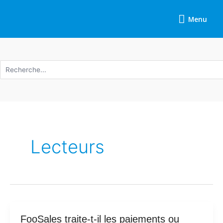
Skip
Menu
to
Menu
content
Recherche
de
:
Lecteurs
FooSales
FooSales traite-t-il les paiements ou