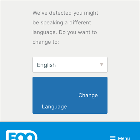
Skip
to
We've detected you might
content
be speaking a different
language. Do you want to
change to:
English
                        Change 
Language                    
Menu
Menu