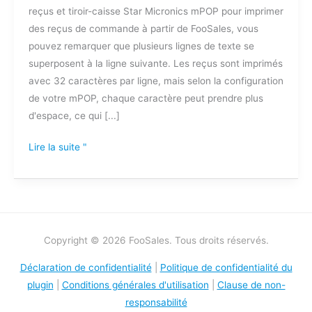
reçus et tiroir-caisse Star Micronics mPOP pour imprimer
il
des reçus de commande à partir de FooSales, vous
à
pouvez remarquer que plusieurs lignes de texte se
la
superposent à la ligne suivante. Les reçus sont imprimés
ligne
avec 32 caractères par ligne, mais selon la configuration
suivante
de votre mPOP, chaque caractère peut prendre plus
dans
d'espace, ce qui [...]
mes
reçus
Lire la suite "
mPOP
?
Copyright © 2026 FooSales. Tous droits réservés.
Déclaration de confidentialité
|
Politique de confidentialité du
plugin
|
Conditions générales d'utilisation
|
Clause de non-
responsabilité