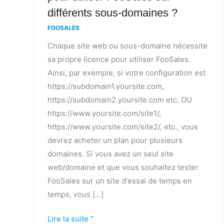
dois-
différents sous-domaines ?
je
FOOSALES
acheter
Chaque site web ou sous-domaine nécessite
pour
sa propre licence pour utiliser FooSales.
utiliser
Ainsi, par exemple, si votre configuration est
FooSales
https://subdomain1.yoursite.com,
sur
https://subdomain2.yoursite.com etc. OU
différents
https://www.yoursite.com/site1/,
sous-
https://www.yoursite.com/site2/, etc., vous
domaines
devrez acheter un plan pour plusieurs
?
domaines. Si vous avez un seul site
web/domaine et que vous souhaitez tester
FooSales sur un site d'essai de temps en
temps, vous [...]
Lire la suite "