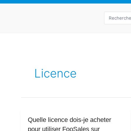
Recherche
de
:
Licence
Quelle
Quelle licence dois-je acheter
licence
pour utiliser FooSales sur