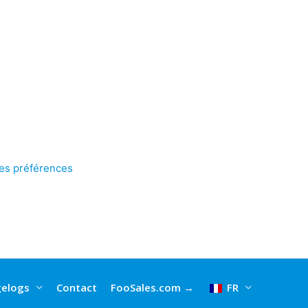
les préférences
elogs
Contact
FooSales.com →
FR