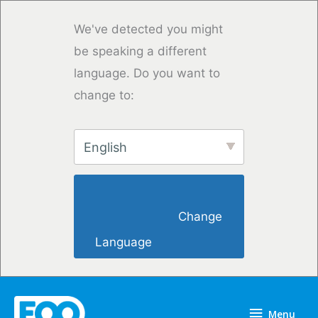
Skip
to
We've detected you might
content
be speaking a different
language. Do you want to
change to:
English
                        Change 
Language                    
Menu
Menu