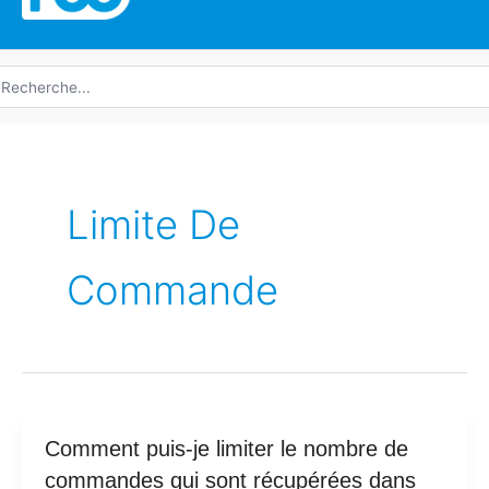
echerche
e
Limite De
Commande
Comment
Comment puis-je limiter le nombre de
puis-
commandes qui sont récupérées dans