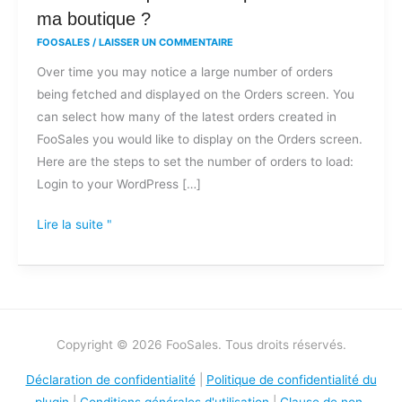
je
ma boutique ?
limiter
FOOSALES
/
LAISSER UN COMMENTAIRE
le
Over time you may notice a large number of orders
nombre
being fetched and displayed on the Orders screen. You
de
can select how many of the latest orders created in
commandes
FooSales you would like to display on the Orders screen.
qui
Here are the steps to set the number of orders to load:
sont
Login to your WordPress […]
récupérées
dans
Lire la suite "
ma
boutique
?
Copyright © 2026 FooSales. Tous droits réservés.
Déclaration de confidentialité
|
Politique de confidentialité du
plugin
|
Conditions générales d'utilisation
|
Clause de non-