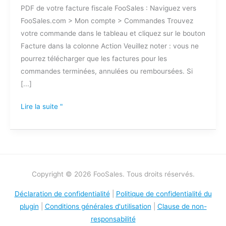
PDF de votre facture fiscale FooSales : Naviguez vers
facture
FooSales.com > Mon compte > Commandes Trouvez
FooSales
votre commande dans le tableau et cliquez sur le bouton
?
Facture dans la colonne Action Veuillez noter : vous ne
pourrez télécharger que les factures pour les
commandes terminées, annulées ou remboursées. Si
[...]
Lire la suite "
Copyright © 2026 FooSales. Tous droits réservés.
Déclaration de confidentialité
|
Politique de confidentialité du
plugin
|
Conditions générales d'utilisation
|
Clause de non-
responsabilité