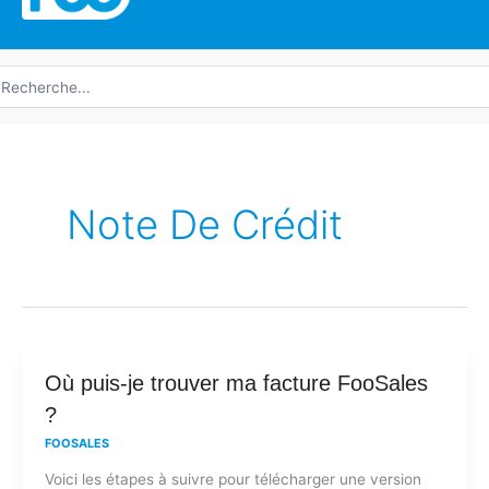
echerche
e
Note De Crédit
Où
Où puis-je trouver ma facture FooSales
puis-
?
je
FOOSALES
trouver
Voici les étapes à suivre pour télécharger une version
ma