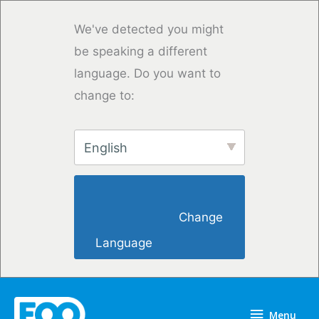
Skip
to
We've detected you might
content
be speaking a different
language. Do you want to
change to:
English
                        Change 
Language                    
Menu
Menu