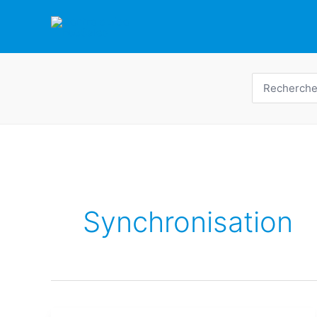
Skip
to
content
Recherche
de
:
Synchronisation