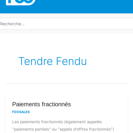
echerche
e
Tendre Fendu
Paiements
Paiements fractionnés
fractionnés
FOOSALES
Les paiements fractionnés (également appelés
"paiements partiels" ou "appels d'offres fractionnés")