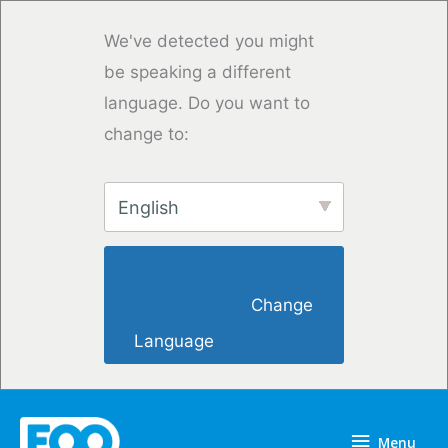
Skip
to
We've detected you might
content
be speaking a different
language. Do you want to
change to:
English
                        Change 
Language                    
Menu
Menu