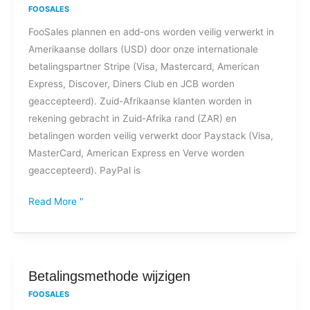
geaccepteerd
FOOSALES
voor
FooSales plannen en add-ons worden veilig verwerkt in
FooSales
Amerikaanse dollars (USD) door onze internationale
plannen
betalingspartner Stripe (Visa, Mastercard, American
en
Express, Discover, Diners Club en JCB worden
add-
geaccepteerd). Zuid-Afrikaanse klanten worden in
ons?
rekening gebracht in Zuid-Afrika rand (ZAR) en
betalingen worden veilig verwerkt door Paystack (Visa,
MasterCard, American Express en Verve worden
geaccepteerd). PayPal is
Read More "
Betalingsmethode
Betalingsmethode wijzigen
wijzigen
FOOSALES