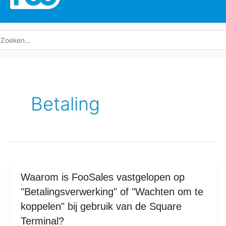
oeken
ar:
Betaling
Waarom
Waarom is FooSales vastgelopen op
is
"Betalingsverwerking" of "Wachten om te
FooSales
koppelen" bij gebruik van de Square
vastgelopen
Terminal?
op