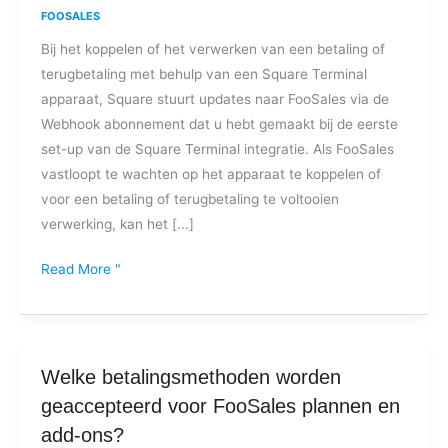
FOOSALES
"Betalingsverwerking"
Bij het koppelen of het verwerken van een betaling of
of
terugbetaling met behulp van een Square Terminal
"Wachten
apparaat, Square stuurt updates naar FooSales via de
om
Webhook abonnement dat u hebt gemaakt bij de eerste
te
set-up van de Square Terminal integratie. Als FooSales
koppelen"
vastloopt te wachten op het apparaat te koppelen of
bij
voor een betaling of terugbetaling te voltooien
gebruik
verwerking, kan het [...]
van
de
Read More "
Square
Terminal?
Welke
Welke betalingsmethoden worden
betalingsmethoden
geaccepteerd voor FooSales plannen en
worden
add-ons?