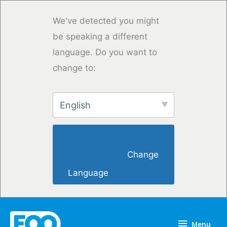
Overslaan
naar
We've detected you might
inhoud
be speaking a different
language. Do you want to
change to:
English
                        Change 
Language                    
Menu
Menu