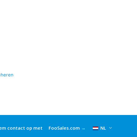
eheren
em contact op met
FooSales.com →
NL