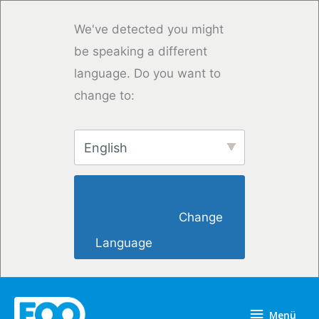
Zum
Inhalt
We've detected you might
springen
be speaking a different
language. Do you want to
change to:
English
                        Change 
Language                    
Menü
Menü