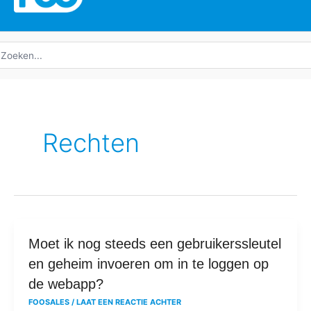
oeken
ar:
Rechten
Moet
Moet ik nog steeds een gebruikerssleutel
ik
en geheim invoeren om in te loggen op
nog
de webapp?
steeds
FOOSALES
/
LAAT EEN REACTIE ACHTER
een