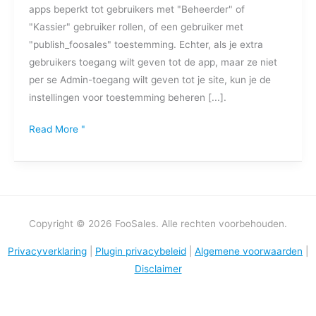
apps beperkt tot gebruikers met "Beheerder" of
om
"Kassier" gebruiker rollen, of een gebruiker met
in
"publish_foosales" toestemming. Echter, als je extra
te
gebruikers toegang wilt geven tot de app, maar ze niet
loggen
per se Admin-toegang wilt geven tot je site, kun je de
op
instellingen voor toestemming beheren [...].
FooSales?
Read More "
Copyright © 2026 FooSales. Alle rechten voorbehouden.
Privacyverklaring
|
Plugin privacybeleid
|
Algemene voorwaarden
|
Disclaimer