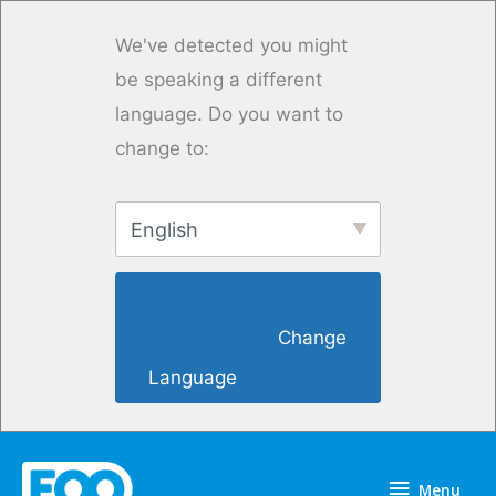
Overslaan
naar
We've detected you might
inhoud
be speaking a different
language. Do you want to
change to:
English
                        Change 
Language                    
Menu
Menu