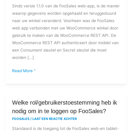
Sinds versie 1.1.0 van de FooSales web-app, is de manier
gebruikerssleutel
waarop gegevens worden opgehaald en teruggestuurd
en
naar uw winkel veranderd. Voorheen was de FooSales
geheim
web app verbonden met uw WooCommerce winkel door
invoeren
gebruik te maken van de WooCommerce REST API. De
om
WooCommerce REST API authenticeert door middel van
in
een Consument sleutel en Secret sleutel die moet
te
worden [...]
loggen
op
Read More "
de
webapp?
Welke
Welke rol/gebruikerstoestemming heb ik
rol/gebruikerstoestemming
nodig om in te loggen op FooSales?
heb
FOOSALES
/
LAAT EEN REACTIE ACHTER
ik
Standaard is de toegang tot de FooSales web-en tablet-
nodig