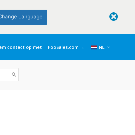
Change Language
em contact op met
FooSales.com →
NL