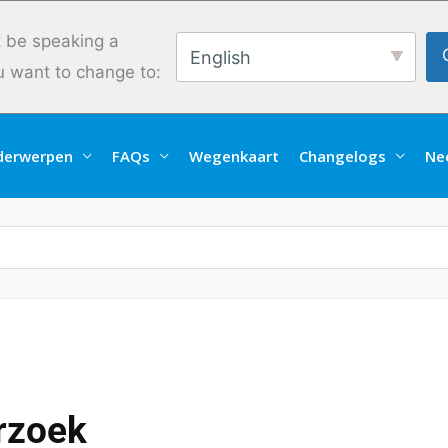
 be speaking a
English
u want to change to:
derwerpen
FAQs
Wegenkaart
Changelogs
Ne
rzoek