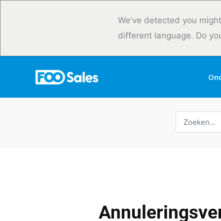
Overslaan
naar
We've detected you might
inhoud
different language. Do yo
On
Zoeken
naar:
Annuleringsve