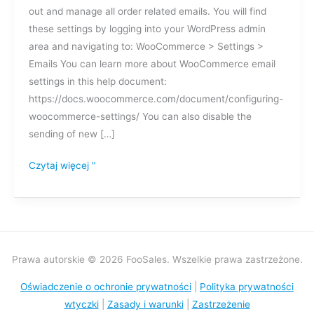
out and manage all order related emails. You will find
e-
these settings by logging into your WordPress admin
mail
area and navigating to: WooCommerce > Settings >
z
Emails You can learn more about WooCommerce email
zamówieniami?
settings in this help document:
https://docs.woocommerce.com/document/configuring-
woocommerce-settings/ You can also disable the
sending of new […]
Czytaj więcej "
Prawa autorskie © 2026 FooSales. Wszelkie prawa zastrzeżone.
Oświadczenie o ochronie prywatności
|
Polityka prywatności
wtyczki
|
Zasady i warunki
|
Zastrzeżenie