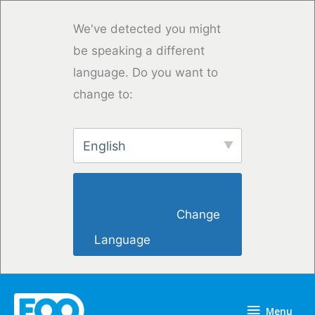
Przejdź
do
We've detected you might
treści
be speaking a different
language. Do you want to
change to:
English
                        Change 
Language                    
Menu
Menu