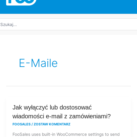
yszukaj:
E-Maile
Jak
Jak wyłączyć lub dostosować
wyłączyć
wiadomości e-mail z zamówieniami?
lub
FOOSALES
/
ZOSTAW KOMENTARZ
dostosować
FooSales uses built-in WooCommerce settings to send
wiadomości