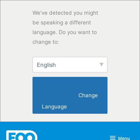
Przejdź
do
We've detected you might
treści
be speaking a different
language. Do you want to
change to:
English
                        Change 
Language                    
Menu
Menu