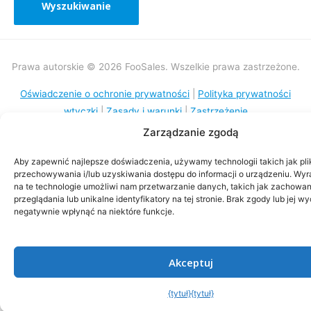
Prawa autorskie © 2026 FooSales. Wszelkie prawa zastrzeżone.
Oświadczenie o ochronie prywatności
|
Polityka prywatności
wtyczki
|
Zasady i warunki
|
Zastrzeżenie
Zarządzanie zgodą
Aby zapewnić najlepsze doświadczenia, używamy technologii takich jak pli
przechowywania i/lub uzyskiwania dostępu do informacji o urządzeniu. Wy
na te technologie umożliwi nam przetwarzanie danych, takich jak zachowa
przeglądania lub unikalne identyfikatory na tej stronie. Brak zgody lub jej 
negatywnie wpłynąć na niektóre funkcje.
Akceptuj
{tytuł}
{tytuł}