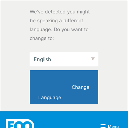
Przejdź
do
We've detected you might
treści
be speaking a different
language. Do you want to
change to:
English
                        Change 
Language                    
Menu
Menu