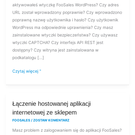
aktywowałeś wtyczkę FooSales WordPress? Czy adres
do
URL został wprowadzony poprawnie? Czy wprowadzono
FooSales?
poprawną nazwę użytkownika i hasło? Czy użytkownik
WordPress ma odpowiednie uprawnienia? Czy masz
zainstalowane wtyczki bezpieczeństwa? Czy używasz
wtyczki CAPTCHA? Czy interfejs API REST jest
dostępny? Czy witryna jest zainstalowana w
podkatalogu [...]
Czytaj więcej "
Łączenie
Łączenie hostowanej aplikacji
hostowanej
internetowej ze sklepem
aplikacji
FOOSALES
/
ZOSTAW KOMENTARZ
internetowej
Masz problem z zalogowaniem się do aplikacji FooSales?
ze