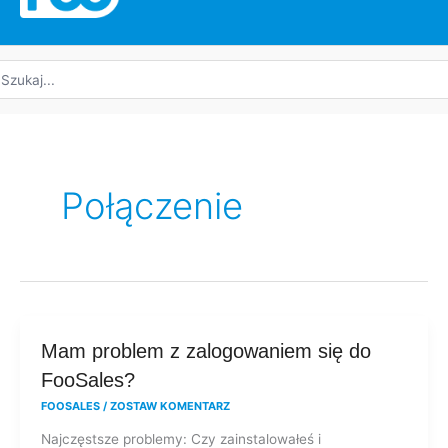
yszukaj:
Połączenie
Mam
Mam problem z zalogowaniem się do
problem
FooSales?
z
FOOSALES
/
ZOSTAW KOMENTARZ
zalogowaniem
Najczęstsze problemy: Czy zainstalowałeś i
się