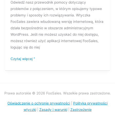
Odwiedź nasz przewodnik pomocy dotyczący
sklepem
problemów z połączeniem, w którym opisujemy typowe
problemy i sposoby ich rozwiązywania. Wtyczka
FooSales zawiera wbudowaną wersję internetową, która
działa bezpośrednio w obszarze administracyjnym
WordPress. Jeśli nie możesz uzyskać do niej dostępu,
możesz również użyć aplikacji internetowej FooSales,
logując się do niej
Czytaj więcej "
Prawa autorskie © 2026 FooSales. Wszelkie prawa zastrzeżone.
Oświadczenie o ochronie prywatności
|
Polityka prywatności
wtyczki
|
Zasady i warunki
|
Zastrzeżenie