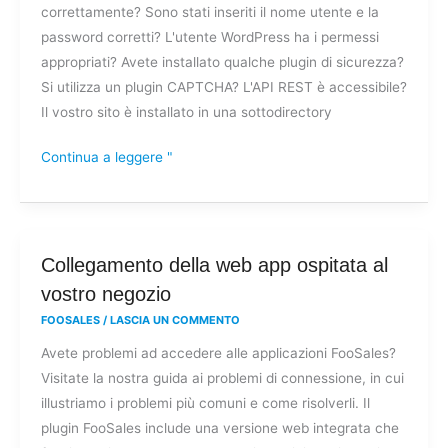
correttamente? Sono stati inseriti il nome utente e la
password corretti? L'utente WordPress ha i permessi
appropriati? Avete installato qualche plugin di sicurezza?
Si utilizza un plugin CAPTCHA? L'API REST è accessibile?
Il vostro sito è installato in una sottodirectory
Continua a leggere "
Collegamento
Collegamento della web app ospitata al
della
vostro negozio
web
FOOSALES
/
LASCIA UN COMMENTO
app
Avete problemi ad accedere alle applicazioni FooSales?
ospitata
Visitate la nostra guida ai problemi di connessione, in cui
al
illustriamo i problemi più comuni e come risolverli. Il
vostro
plugin FooSales include una versione web integrata che
negozio