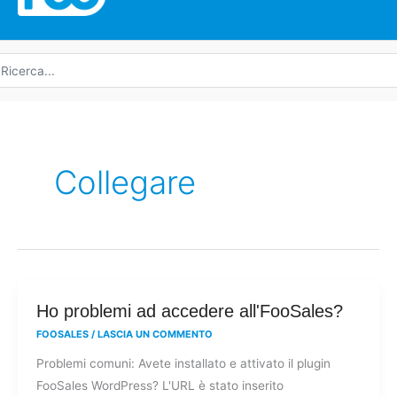
icerca
r:
Collegare
Ho
Ho problemi ad accedere all'FooSales?
problemi
FOOSALES
/
LASCIA UN COMMENTO
ad
Problemi comuni: Avete installato e attivato il plugin
accedere
FooSales WordPress? L'URL è stato inserito
all'FooSales?