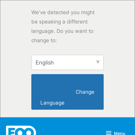
Vai
al
We've detected you might
contenuto
be speaking a different
language. Do you want to
change to:
English
                        Change 
Language                    
Menu
Menu