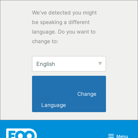
Przejdź
do
We've detected you might
treści
be speaking a different
language. Do you want to
change to:
English
                        Change 
Language                    
Menu
Menu