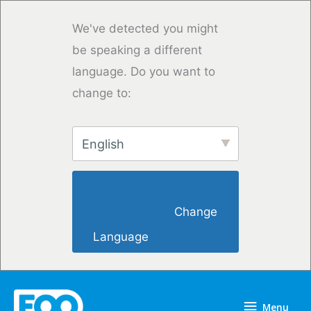
Przejdź
do
We've detected you might
treści
be speaking a different
language. Do you want to
change to:
English
                        Change 
Language                    
Menu
Menu