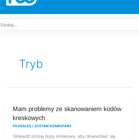
yszukaj:
Tryb
Mam
Mam problemy ze skanowaniem kodów
problemy
kreskowych
ze
FOOSALES
/
ZOSTAW KOMENTARZ
skanowaniem
Odwiedź stronę Kody kreskowe, aby dowiedzieć się
kodów