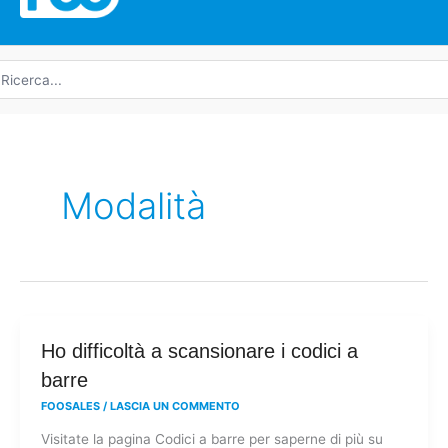
icerca
r:
Modalità
Ho
Ho difficoltà a scansionare i codici a
difficoltà
barre
a
FOOSALES
/
LASCIA UN COMMENTO
scansionare
Visitate la pagina Codici a barre per saperne di più su
i