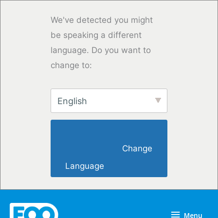
Vai
al
We've detected you might
contenuto
be speaking a different
language. Do you want to
change to:
English
                        Change 
Language                    
Menu
Menu