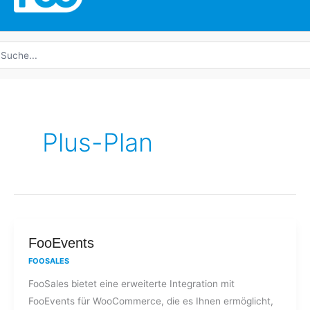
uche
ach:
Plus-Plan
FooEvents
FooEvents
FOOSALES
FooSales bietet eine erweiterte Integration mit
FooEvents für WooCommerce, die es Ihnen ermöglicht,