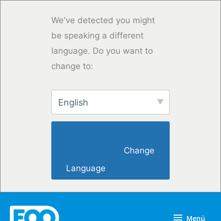
Zum
Inhalt
We've detected you might
springen
be speaking a different
language. Do you want to
change to:
English
                        Change 
Language                    
Menü
Menü