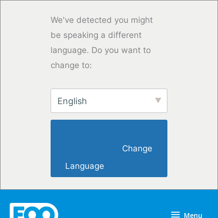
Vai
al
We've detected you might
contenuto
be speaking a different
language. Do you want to
change to:
English
                        Change 
Language                    
Menu
Menu