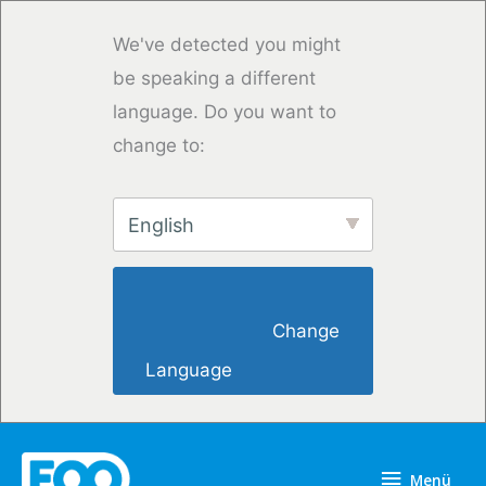
Zum
Inhalt
We've detected you might
springen
be speaking a different
language. Do you want to
change to:
English
                        Change 
Language                    
Menü
Menü