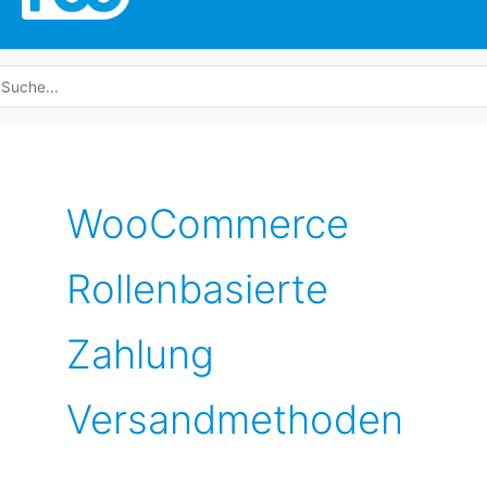
uche
ach:
WooCommerce
Rollenbasierte
Zahlung
Versandmethoden