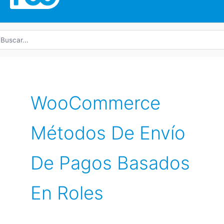
uscar
r:
WooCommerce
Métodos De Envío
De Pagos Basados
En Roles