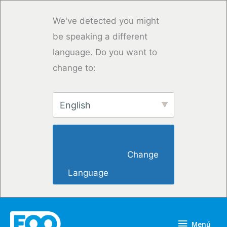
Ir
al
We've detected you might
contenido
be speaking a different
language. Do you want to
change to:
English
                        Change 
Language                    
Menú
Menú