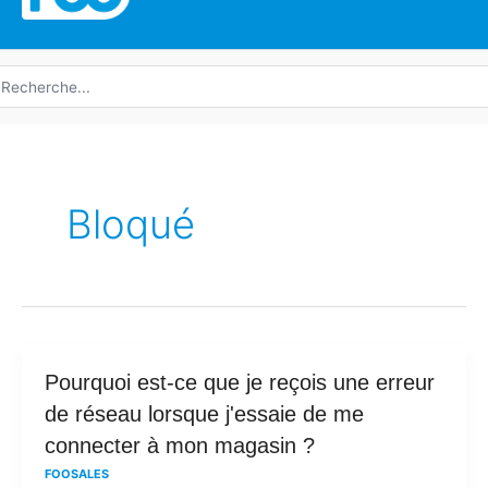
echerche
e
Bloqué
Pourquoi
Pourquoi est-ce que je reçois une erreur
est-
de réseau lorsque j'essaie de me
ce
connecter à mon magasin ?
que
FOOSALES
je