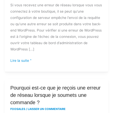
Si vous recevez une erreur de réseau lorsque vous vous
reçois
connectez à votre boutique, il se peut qu'une
une
configuration de serveur empêche l'envoi de la requête
erreur
ou qu'une autre erreur se soit produite dans votre back-
de
end WordPress. Pour vérifier si une erreur de WordPress
réseau
est à l'origine de l'échec de la connexion, vous pouvez
lorsque
ouvrir votre tableau de bord d'administration de
j'essaie
WordPress [...]
de
me
Lire la suite "
connecter
à
mon
magasin
Pourquoi
Pourquoi est-ce que je reçois une erreur
?
est-
de réseau lorsque je soumets une
ce
commande ?
que
FOOSALES
/
LAISSER UN COMMENTAIRE
je