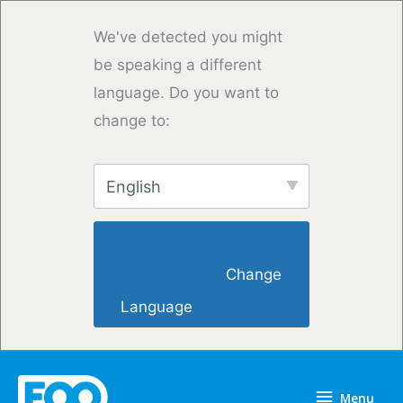
Skip
to
We've detected you might
content
be speaking a different
language. Do you want to
change to:
English
                        Change 
Language                    
Menu
Menu