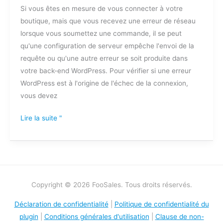
Si vous êtes en mesure de vous connecter à votre
reçois
boutique, mais que vous recevez une erreur de réseau
une
lorsque vous soumettez une commande, il se peut
erreur
qu'une configuration de serveur empêche l'envoi de la
de
requête ou qu'une autre erreur se soit produite dans
réseau
votre back-end WordPress. Pour vérifier si une erreur
lorsque
WordPress est à l'origine de l'échec de la connexion,
je
vous devez
soumets
une
Lire la suite "
commande
?
Copyright © 2026 FooSales. Tous droits réservés.
Déclaration de confidentialité
|
Politique de confidentialité du
plugin
|
Conditions générales d'utilisation
|
Clause de non-