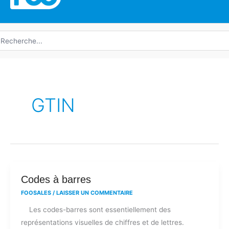
echerche
e
GTIN
Codes
Codes à barres
à
FOOSALES
/
LAISSER UN COMMENTAIRE
barres
Les codes-barres sont essentiellement des
représentations visuelles de chiffres et de lettres.