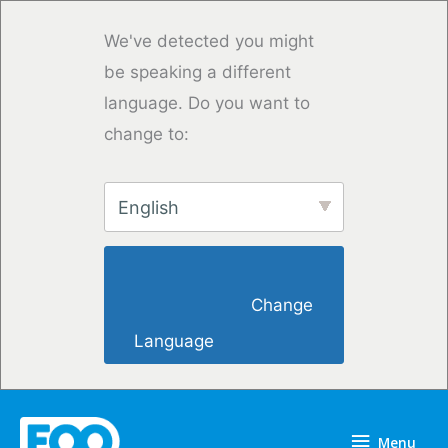
Skip
to
We've detected you might
content
be speaking a different
language. Do you want to
change to:
English
                        Change 
Language                    
Menu
Menu