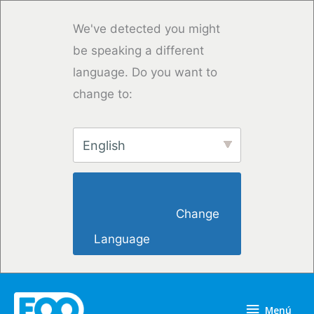
Ir
al
We've detected you might
contenido
be speaking a different
language. Do you want to
change to:
English
                        Change 
Language                    
Menú
Menú