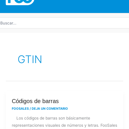
uscar
r:
GTIN
Códigos
Códigos de barras
de
FOOSALES
/
DEJA UN COMENTARIO
barras
Los códigos de barras son básicamente
representaciones visuales de números y letras. FooSales