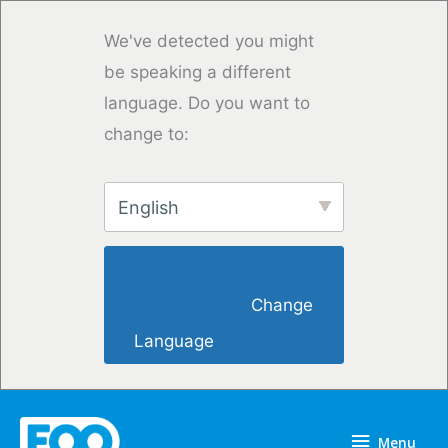
Skip
to
We've detected you might
content
be speaking a different
language. Do you want to
change to:
English
                        Change 
Language                    
Menu
Menu