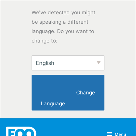
Skip
to
We've detected you might
content
be speaking a different
language. Do you want to
change to:
English
                        Change 
Language                    
Menu
Menu