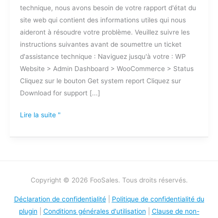
technique, nous avons besoin de votre rapport d'état du
rapport
site web qui contient des informations utiles qui nous
sur
aideront à résoudre votre problème. Veuillez suivre les
l'état
instructions suivantes avant de soumettre un ticket
du
d'assistance technique : Naviguez jusqu'à votre : WP
site
Website > Admin Dashboard > WooCommerce > Status
web
Cliquez sur le bouton Get system report Cliquez sur
?
Download for support [...]
Lire la suite "
Copyright © 2026 FooSales. Tous droits réservés.
Déclaration de confidentialité
|
Politique de confidentialité du
plugin
|
Conditions générales d'utilisation
|
Clause de non-