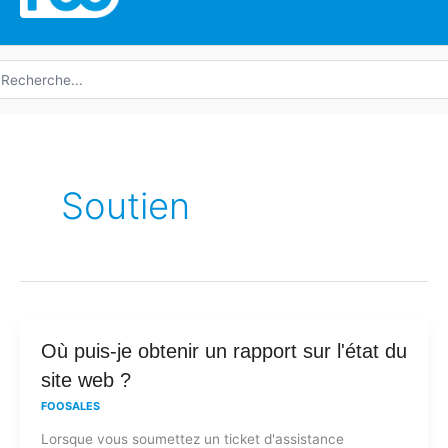
echerche
e
Soutien
Où
Où puis-je obtenir un rapport sur l'état du
puis-
site web ?
je
FOOSALES
obtenir
Lorsque vous soumettez un ticket d'assistance
un