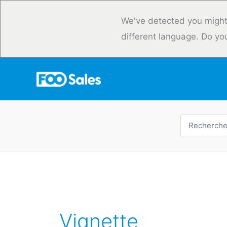
Skip
to
We've detected you might
content
different language. Do yo
Recherche
de
:
Vignette