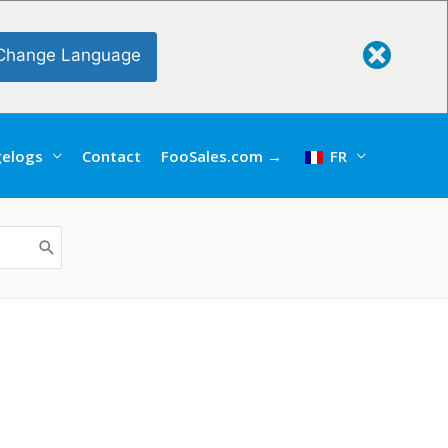
Change Language
elogs
Contact
FooSales.com →
FR