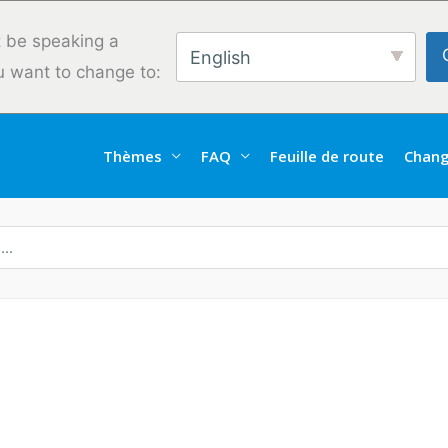
 be speaking a
English
u want to change to:
Thèmes
FAQ
Feuille de route
Chang