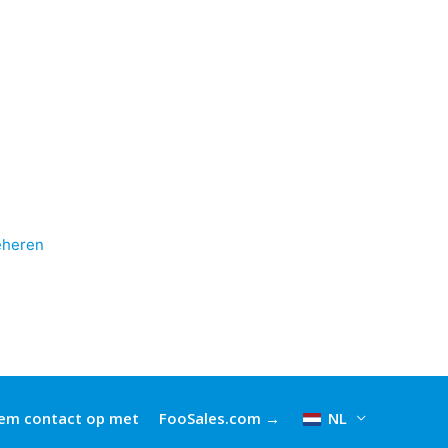
eheren
em contact op met
FooSales.com →
NL