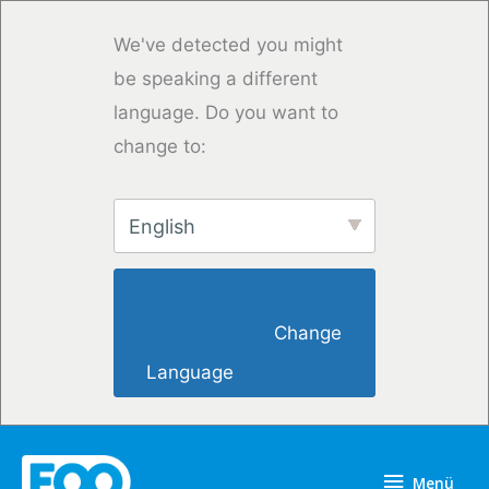
Zum
Inhalt
We've detected you might
springen
be speaking a different
language. Do you want to
change to:
English
                        Change 
Language                    
Menü
Menü