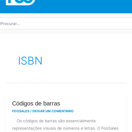
rocurar
r:
ISBN
Códigos
Códigos de barras
de
FOOSALES
/
DEIXAR UM COMENTÁRIO
barras
Os códigos de barras são essencialmente
representações visuais de números e letras. O FooSales