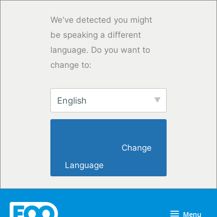
Saltar
para
We've detected you might
o
be speaking a different
conteúdo
language. Do you want to
change to:
English
                        Change 
Language                    
Menu
Menu