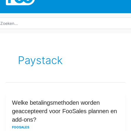
oeken
ar:
Paystack
Welke
Welke betalingsmethoden worden
betalingsmethoden
geaccepteerd voor FooSales plannen en
worden
add-ons?
geaccepteerd
FOOSALES
voor