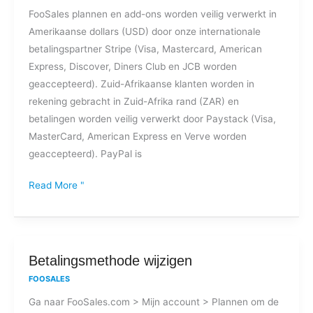
FooSales plannen en add-ons worden veilig verwerkt in
FooSales
Amerikaanse dollars (USD) door onze internationale
plannen
betalingspartner Stripe (Visa, Mastercard, American
en
Express, Discover, Diners Club en JCB worden
add-
geaccepteerd). Zuid-Afrikaanse klanten worden in
ons?
rekening gebracht in Zuid-Afrika rand (ZAR) en
betalingen worden veilig verwerkt door Paystack (Visa,
MasterCard, American Express en Verve worden
geaccepteerd). PayPal is
Read More "
Betalingsmethode
Betalingsmethode wijzigen
wijzigen
FOOSALES
Ga naar FooSales.com > Mijn account > Plannen om de