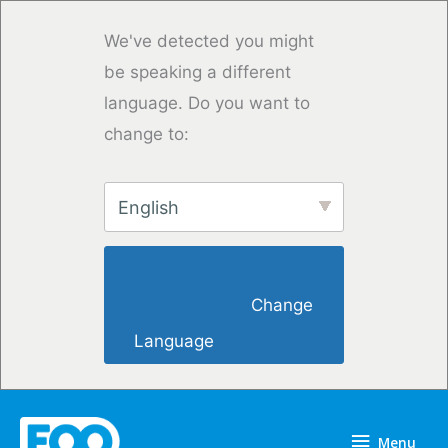
Overslaan
naar
We've detected you might
inhoud
be speaking a different
language. Do you want to
change to:
English
                        Change 
Language                    
Menu
Menu