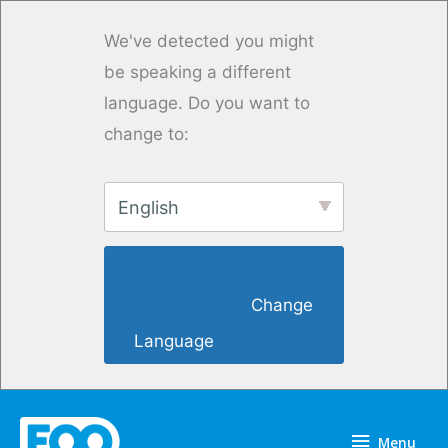
Skip
to
We've detected you might
content
be speaking a different
language. Do you want to
change to:
English
                        Change 
Language                    
Menu
Menu