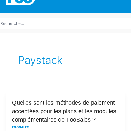
echerche
e
Paystack
Quelles
Quelles sont les méthodes de paiement
sont
acceptées pour les plans et les modules
les
complémentaires de FooSales ?
méthodes
FOOSALES
de