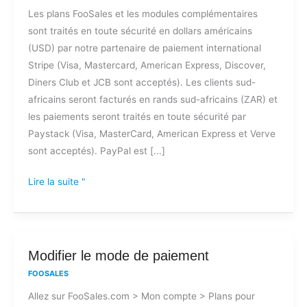
Les plans FooSales et les modules complémentaires
paiement
sont traités en toute sécurité en dollars américains
acceptées
(USD) par notre partenaire de paiement international
pour
Stripe (Visa, Mastercard, American Express, Discover,
les
Diners Club et JCB sont acceptés). Les clients sud-
plans
africains seront facturés en rands sud-africains (ZAR) et
et
les paiements seront traités en toute sécurité par
les
Paystack (Visa, MasterCard, American Express et Verve
modules
sont acceptés). PayPal est [...]
complémentaires
de
Lire la suite "
FooSales
?
Modifier
Modifier le mode de paiement
le
FOOSALES
mode
Allez sur FooSales.com > Mon compte > Plans pour
de