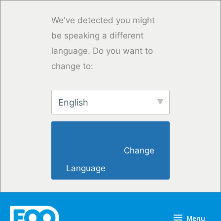
Overslaan
naar
We've detected you might
inhoud
be speaking a different
language. Do you want to
change to:
English
                        Change 
Language                    
Menu
Menu