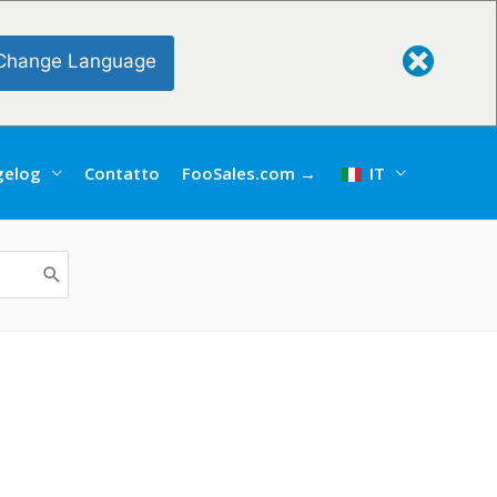
Change Language
gelog
Contatto
FooSales.com →
IT
e