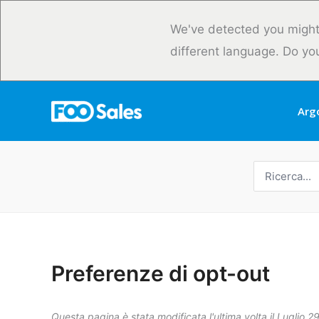
Vai
al
We've detected you might
contenuto
different language. Do yo
Arg
Ricerca
per:
Preferenze di opt-out
Questa pagina è stata modificata l'ultima volta il Luglio 2