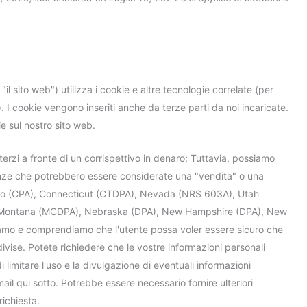
complianz
o
wordpress
sourcebuster
facebook
litespeed
google-
brevo
google-
google-
youtube
linkedin
#!trpst#trp-
js
recaptcha
fonts
maps
gettext-
data-
trpgettextori
 "il sito web") utilizza i cookie e altre tecnologie correlate (per
 I cookie vengono inseriti anche da terze parti da noi incaricate.
e sul nostro sito web.
rzi a fronte di un corrispettivo in denaro; Tuttavia, possiamo
tanze che potrebbero essere considerate una "vendita" o una
orado (CPA), Connecticut (CTDPA), Nevada (NRS 603A), Utah
), Montana (MCDPA), Nebraska (DPA), New Hampshire (DPA), New
iamo e comprendiamo che l'utente possa voler essere sicuro che
vise. Potete richiedere che le vostre informazioni personali
 limitare l'uso e la divulgazione di eventuali informazioni
mail qui sotto. Potrebbe essere necessario fornire ulteriori
richiesta.