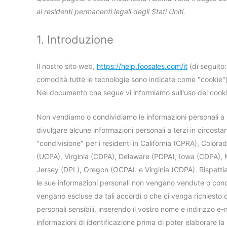
ai residenti permanenti legali degli Stati Uniti.
1. Introduzione
Il nostro sito web,
https://help.foosales.com/it
(di seguito:
comodità tutte le tecnologie sono indicate come "cookie").
Nel documento che segue vi informiamo sull'uso dei cooki
Non vendiamo o condividiamo le informazioni personali a te
divulgare alcune informazioni personali a terzi in circos
"condivisione" per i residenti in California (CPRA), Col
(UCPA), Virginia (CDPA), Delaware (PDPA), Iowa (CDPA
Jersey (DPL), Oregon (OCPA). e Virginia (CDPA). Rispett
le sue informazioni personali non vengano vendute o condi
vengano escluse da tali accordi o che ci venga richiesto di
personali sensibili, inserendo il vostro nome e indirizzo e-
informazioni di identificazione prima di poter elaborare la 