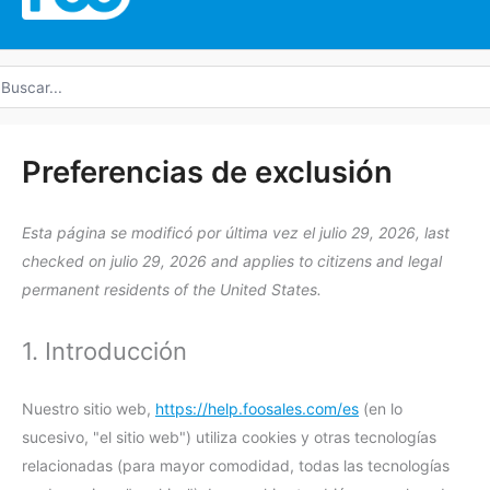
uscar
r:
Consentimie
Consentimie
Consentimie
Consentimie
Consentimie
Consentimie
Consentimie
Consentimie
Consentimie
Consentimie
Consentimie
Consentimie
Consent
Preferenc
Marketing
Preferencias de exclusión
para
para
para
para
para
para
para
para
para
para
para
de
to
el
el
el
el
el
el
el
el
el
el
el
servicio
service
Esta página se modificó por última vez el julio 29, 2026, last
servicio
servicio
servicio
servicio
servicio
servicio
servicio
servicio
servicio
servicio
servicio
linkedin
#!trpst#trp-
checked on julio 29, 2026 and applies to citizens and legal
complianz
elementor
wordpress
sourcebuster
facebook
litespeed
google-
brevo
google-
google-
youtube
gettext-
permanent residents of the United States.
js
recaptcha
fonts
maps
data-
trpgettextor
1. Introducción
Nuestro sitio web,
https://help.foosales.com/es
(en lo
sucesivo, "el sitio web") utiliza cookies y otras tecnologías
relacionadas (para mayor comodidad, todas las tecnologías