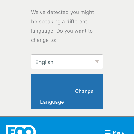
Ir
al
We've detected you might
contenido
be speaking a different
language. Do you want to
change to:
English
                        Change 
Language                    
Menú
Menú