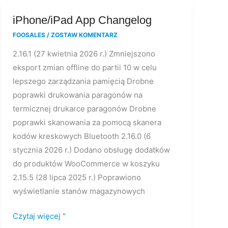
iPhone/iPad
iPhone/iPad App Changelog
App
FOOSALES
/
ZOSTAW KOMENTARZ
Changelog
2.16.1 (27 kwietnia 2026 r.) Zmniejszono
eksport zmian offline do partii 10 w celu
lepszego zarządzania pamięcią Drobne
poprawki drukowania paragonów na
termicznej drukarce paragonów Drobne
poprawki skanowania za pomocą skanera
kodów kreskowych Bluetooth 2.16.0 (6
stycznia 2026 r.) Dodano obsługę dodatków
do produktów WooCommerce w koszyku
2.15.5 (28 lipca 2025 r.) Poprawiono
wyświetlanie stanów magazynowych
Czytaj więcej "