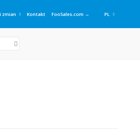
i zmian
Kontakt
FooSales.com →
PL