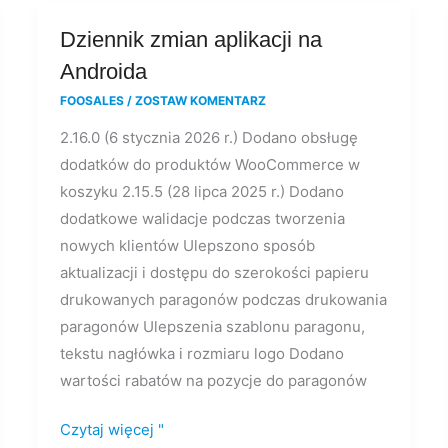
Dziennik
Dziennik zmian aplikacji na
zmian
Androida
aplikacji
FOOSALES
/
ZOSTAW KOMENTARZ
na
2.16.0 (6 stycznia 2026 r.) Dodano obsługę
Androida
dodatków do produktów WooCommerce w
koszyku 2.15.5 (28 lipca 2025 r.) Dodano
dodatkowe walidacje podczas tworzenia
nowych klientów Ulepszono sposób
aktualizacji i dostępu do szerokości papieru
drukowanych paragonów podczas drukowania
paragonów Ulepszenia szablonu paragonu,
tekstu nagłówka i rozmiaru logo Dodano
wartości rabatów na pozycje do paragonów
Czytaj więcej "