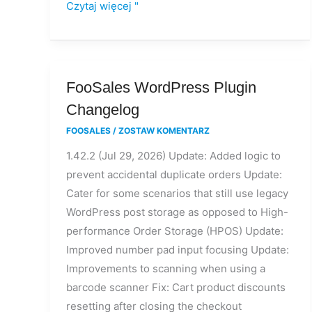
Czytaj więcej "
FooSales
FooSales WordPress Plugin
WordPress
Changelog
Plugin
FOOSALES
/
ZOSTAW KOMENTARZ
Changelog
1.42.2 (Jul 29, 2026) Update: Added logic to
prevent accidental duplicate orders Update:
Cater for some scenarios that still use legacy
WordPress post storage as opposed to High-
performance Order Storage (HPOS) Update:
Improved number pad input focusing Update:
Improvements to scanning when using a
barcode scanner Fix: Cart product discounts
resetting after closing the checkout