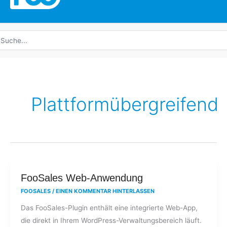
uche
ach:
Plattformübergreifend
FooSales
FooSales Web-Anwendung
Web-
FOOSALES
/
EINEN KOMMENTAR HINTERLASSEN
Anwendung
Das FooSales-Plugin enthält eine integrierte Web-App,
die direkt in Ihrem WordPress-Verwaltungsbereich läuft.