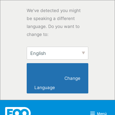
Zum
Inhalt
We've detected you might
springen
be speaking a different
language. Do you want to
change to:
English
                        Change 
Language                    
Menü
Menü