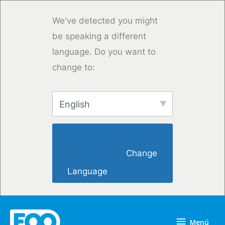
Ir
al
We've detected you might
contenido
be speaking a different
language. Do you want to
change to:
English
                        Change 
Language                    
Menú
Menú