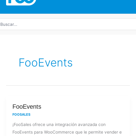
uscar
r:
FooEvents
FooEvents
FooEvents
FOOSALES
¡FooSales ofrece una integración avanzada con
FooEvents para WooCommerce que le permite vender e