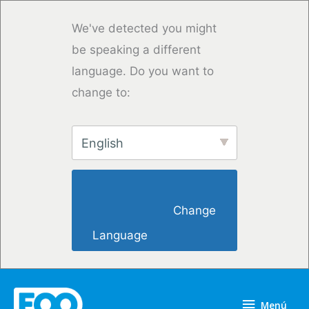
Ir
al
We've detected you might
contenido
be speaking a different
language. Do you want to
change to:
English
                        Change 
Language                    
Menú
Menú