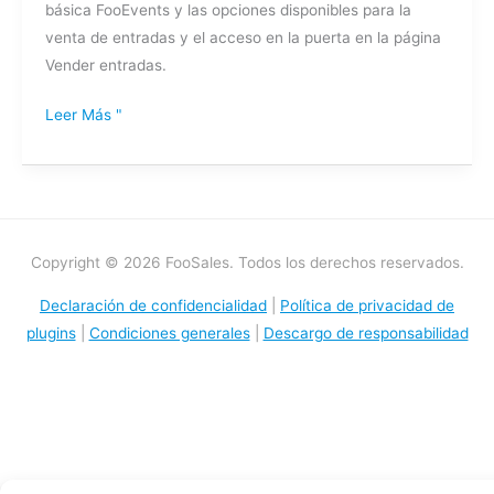
básica FooEvents y las opciones disponibles para la
la
venta de entradas y el acceso en la puerta en la página
integración
Vender entradas.
FooEvents?
Leer Más "
Copyright © 2026 FooSales. Todos los derechos reservados.
Declaración de confidencialidad
|
Política de privacidad de
plugins
|
Condiciones generales
|
Descargo de responsabilidad