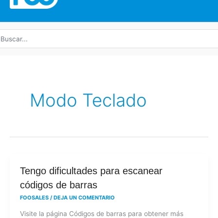
uscar
r:
Modo Teclado
Tengo
Tengo dificultades para escanear
dificultades
códigos de barras
para
FOOSALES
/
DEJA UN COMENTARIO
escanear
Visite la página Códigos de barras para obtener más
códigos