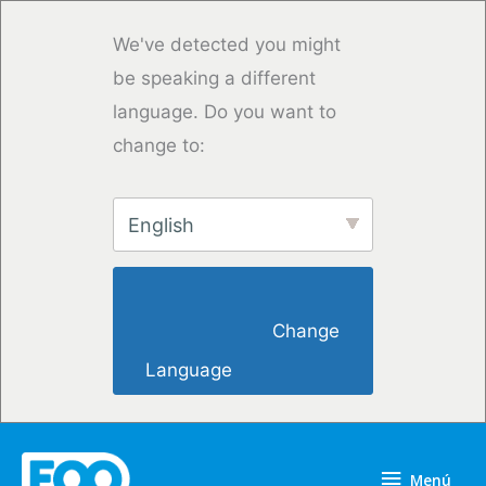
Ir
al
We've detected you might
contenido
be speaking a different
language. Do you want to
change to:
English
                        Change 
Language                    
Menú
Menú