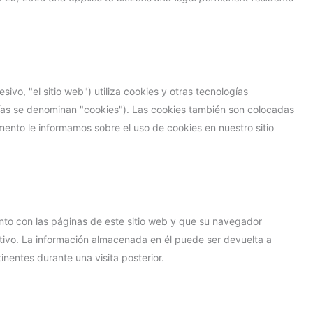
servicio
servicio
servicio
servicio
servicio
servicio
servicio
servicio
servicio
servicio
servicio
linkedin
#!trpst#trp-
complianz
elementor
wordpress
sourcebuster
facebook
litespeed
google-
brevo
google-
google-
youtube
gettext-
js
recaptcha
fonts
maps
data-
trpgettextor
esivo, "el sitio web") utiliza cookies y otras tecnologías
ías se denominan "cookies"). Las cookies también son colocadas
ento le informamos sobre el uso de cookies en nuestro sitio
nto con las páginas de este sitio web y que su navegador
tivo. La información almacenada en él puede ser devuelta a
inentes durante una visita posterior.