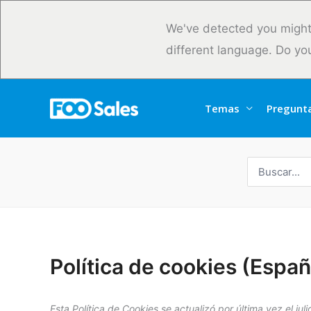
Ir
al
We've detected you might
contenido
different language. Do yo
Temas
Pregunt
Buscar
por:
Política de cookies (Espa
Esta Política de Cookies se actualizó por última vez el ju