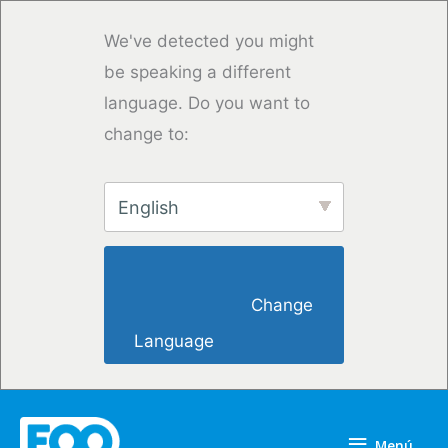
Ir
al
We've detected you might
contenido
be speaking a different
language. Do you want to
change to:
English
                        Change 
Language                    
Menú
Menú