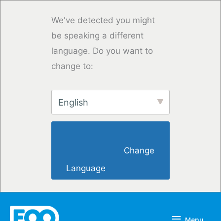
Skip
to
We've detected you might
content
be speaking a different
language. Do you want to
change to:
English
                        Change 
Language                    
Menu
Menu