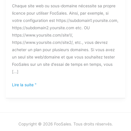
Chaque site web ou sous-domaine nécessite sa propre
pour
licence pour utiliser FooSales. Ainsi, par exemple, si
utiliser
votre configuration est https://subdomain1.yoursite.com,
FooSales
https://subdomain2.yoursite.com etc. OU
sur
https://www.yoursite.com/site1/,
différents
https://www.yoursite.com/site2/, etc., vous devrez
sous-
acheter un plan pour plusieurs domaines. Si vous avez
domaines
un seul site web/domaine et que vous souhaitez tester
?
FooSales sur un site d'essai de temps en temps, vous
[...]
Lire la suite "
Copyright © 2026 FooSales. Tous droits réservés.