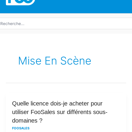
echerche
e
Mise En Scène
Quelle
Quelle licence dois-je acheter pour
licence
utiliser FooSales sur différents sous-
dois-
domaines ?
je
FOOSALES
acheter