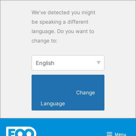
Skip
to
We've detected you might
content
be speaking a different
language. Do you want to
change to:
English
                        Change 
Language                    
Menu
Menu