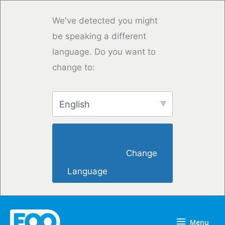
Saltar
para
We've detected you might
o
be speaking a different
conteúdo
language. Do you want to
change to:
English
                        Change 
Language                    
Menu
Menu