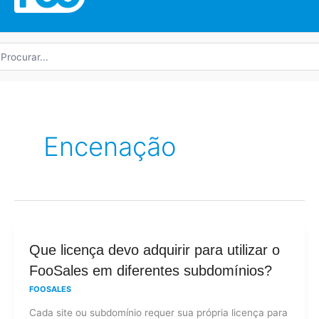
rocurar
r:
Encenação
Que
Que licença devo adquirir para utilizar o
licença
FooSales em diferentes subdomínios?
devo
FOOSALES
adquirir
Cada site ou subdomínio requer sua própria licença para
para