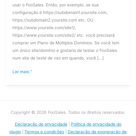
usar o FooSales. Então, por exemplo, se sua
utilizar
configuração é https://subdomain1.yoursite.com,
o
https://subdomain2.yoursite.com etc. OU
FooSales
https://www.yoursite.com/site1/,
em
https://www.yoursite.com/site2/ etc. você precisará
diferentes
comprar um Plano de Múltiplos Domínios. Se você tem
subdomínios?
um único site/domínio e gostaria de testar o FooSales
num site de teste de vez em quando, você [...]
Ler mais "
Copyright © 2026 FooSales. Todos os direitos reservados.
Declaração de privacidade
|
Política de privacidade do
plugin
|
Termos e condições
|
Declaração de exoneração de