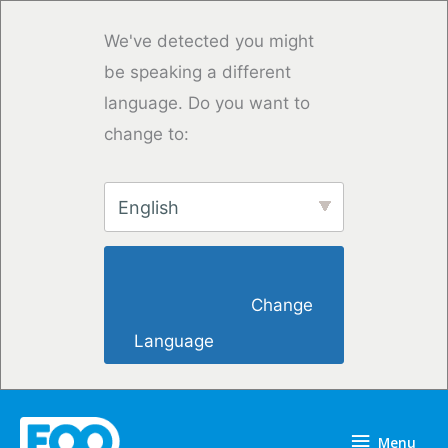
Skip
to
We've detected you might
content
be speaking a different
language. Do you want to
change to:
English
                        Change 
Language                    
Menu
Menu