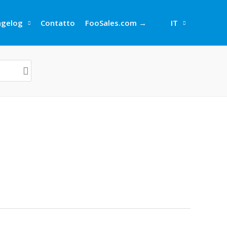
ngelog
Contatto
FooSales.com →
IT